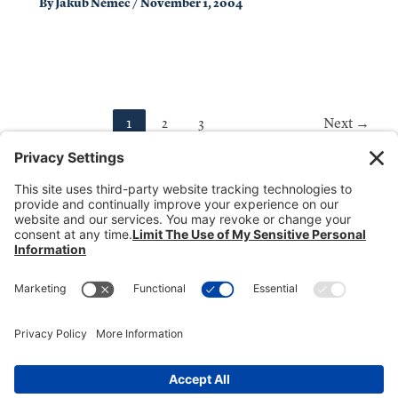
By
Jakub Němec
/
November 1, 2004
1
2
3
Next
→
Donate
Dealer Directory
Members Login
break
Privacy Policy
Terms of Service
Cookie Policy