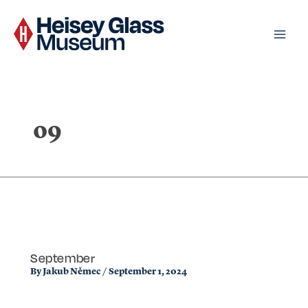
Skip
to
content
09
September
By
Jakub Němec
/
September 1, 2024