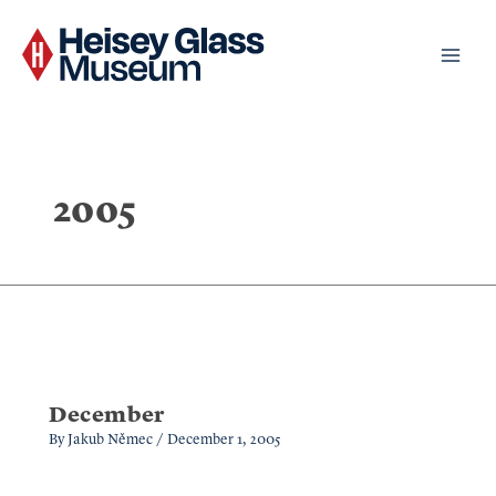
Skip
to
content
2005
December
By
Jakub Němec
/
December 1, 2005