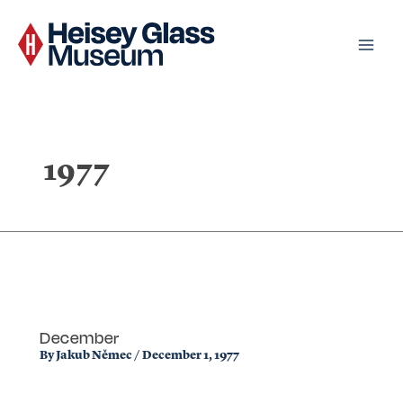
Skip
to
content
1977
December
By
Jakub Němec
/
December 1, 1977